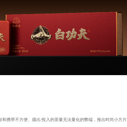
储存和携带不方便、撬出/投入的茶量无法量化的弊端，推出时尚小方